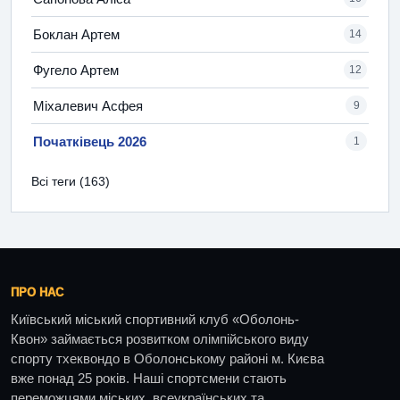
Боклан Артем
14
Фугело Артем
12
Міхалевич Асфея
9
Початківець 2026
1
Всі теги (163)
ПРО НАС
Київський міський спортивний клуб «Оболонь-
Квон» займається розвитком олімпійського виду
спорту тхеквондо в Оболонському районі м. Києва
вже понад 25 років. Наші спортсмени стають
переможцями міських, всеукраїнських та