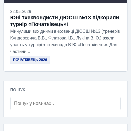
22.05.2026
Юні тхеквондисти ДЮСШ №13 підкорили
турнір «Початківець»!
Минулими вихідними вихованці ДЮСШ №13 (тренерів
Кундеревича В.В., Філатова І.В., Лукіна В.Ю.) взяли
участь у турнірі з тхеквондо ВТФ «Початківець». Для
частини …
ПОЧАТКІВЕЦЬ 2026
ПОШУК