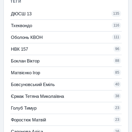
ТЕГИ
ДЮСШ 13
135
Тхеквондо
116
Оболонь КВОН
111
НВК 157
96
Боклан Віктор
88
Матвієнко Ігор
85
Бовсуновський Еміль
40
Єрмак Тетяна Миколаївна
38
Голуб Тимур
23
Форостюк Матвій
23
Сапонова Аліса
16