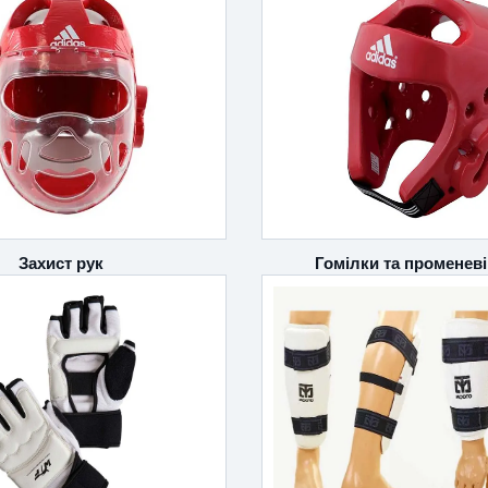
Захист рук
Гомілки та променеві