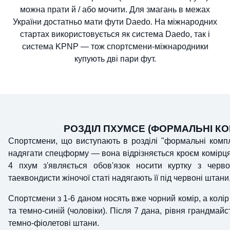
можна прати й / або мочити. Для змагань в межах
України достатньо мати фути Daedo. На міжнародних
стартах використовується як система Daedo, так і
система KPNP — тож спортсмени-міжнародники
купують дві пари фут.
РОЗДІЛ ПХУМСЕ (ФОРМАЛЬНІ К
Спортсмени, що виступають в розділі "формальні компле
надягати спецформу — вона відрізняється кроєм комірця.
4 пхум з'являється обов'язок носити куртку з черв
таеквондисти жіночої статі надягають її під червоні штани,
Спортсмени з 1-6 даном носять вже чорний комір, а колір
та темно-синій (чоловіки). Після 7 дана, рівня грандмайс
темно-фіолетові штани.