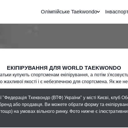
Олімпійське Taekwondo
Інваспор
ЕКІПІРУВАННЯ ДЛЯ WORLD TAEKWONDO
 батьки купують спортсменам екіпірування, а потім з'ясовуєт
бо жахливої якості і є небезпечною для спортсмена. Як же н
ії "Федерація Тхеквондо (ВТФ) України" у місті Києві, клу
бренд або продавця. Ви можете обрати форму та екіпіруванн
тощо) на умовах вільного ринку. Фото нижче є ілюстративни