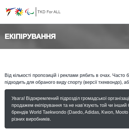
ЕКІПІРУВАННЯ
Від кількості пропозицій і реклами рябить в очах. Часто
підходить для обраного виду спорту (версії тхеквондо), а
Увага! Відокремлений підрозділ громадської організац
продажем екіпірування та не нав'язують той чи інший 
брендів World Taekwondo (Daedo, Adidas, Kwon, Mooto 
різних виробників.