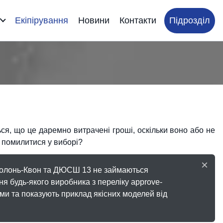
т
Екіпірування
Новини
Контакти
Підрозділ
ься, що це даремно витрачені гроші, оскільки воно або не
е помилитися у виборі?
×
б Оболонь-Квон та ДЮСШ 13 не займаються
я будь-якого виробника з переліку approve-
ми та показують приклад якісних моделей від