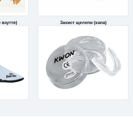
Захист щелепи (капа)
 взуття)