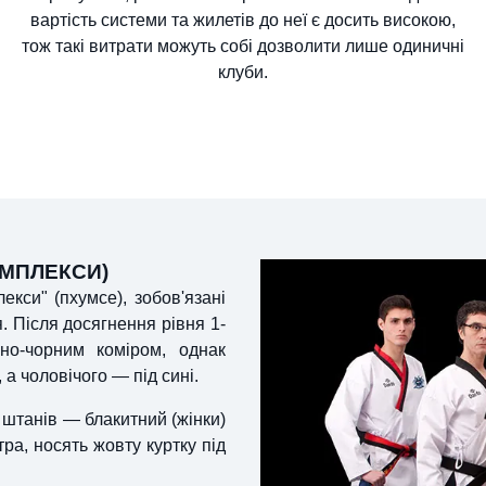
вартість системи та жилетів до неї є досить високою,
тож такі витрати можуть собі дозволити лише одиничні
клуби.
ОМПЛЕКСИ)
кси" (пхумсе), зобов'язані
 Після досягнення рівня 1-
оно-чорним коміром, однак
 а чоловічого — під сині.
 штанів — блакитний (жінки)
тра, носять жовту куртку під