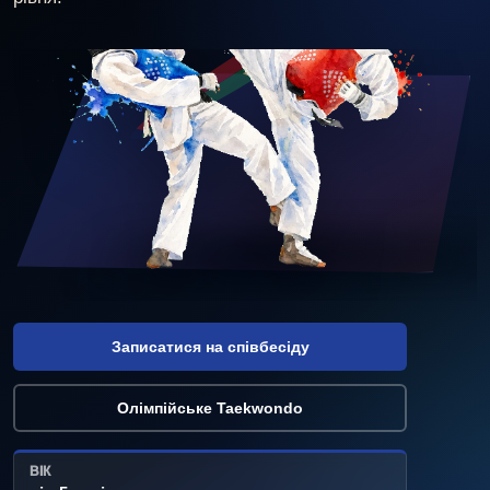
Записатися на співбесіду
Олімпійське Taekwondo
ВІК