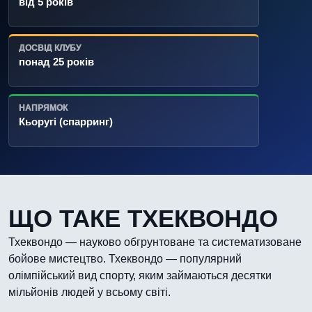
від 5 років
ДОСВІД КЛУБУ
понад 25 років
НАПРЯМОК
Кьоругі (спарринг)
ЩО ТАКЕ ТХЕКВОНДО
Тхеквондо — науково обгрунтоване та систематизоване
бойове мистецтво. Тхеквондо — популярний
олімпійський вид спорту, яким займаються десятки
мільйонів людей у всьому світі.