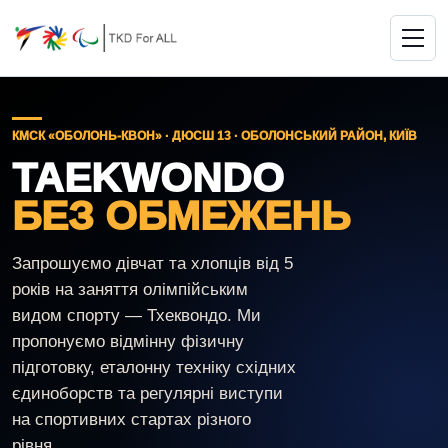
КМСК «ОБОЛОНЬ-КВОН» · ДЮСШ 13 · ОБОЛОНСЬКИЙ РАЙОН, КИЇВ
TAEKWONDO
БЕЗ ОБМЕЖЕНЬ
Запрошуємо дівчат та хлопців від 5
років на заняття олімпійським
видом спорту — Тхеквондо. Ми
пропонуємо відмінну фізичну
підготовку, еталонну техніку східних
єдиноборств та регулярні виступи
на спортивних стартах різного
рівня.