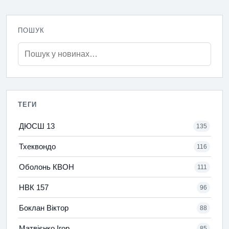
ПОШУК
ТЕГИ
ДЮСШ 13
135
Тхеквондо
116
Оболонь КВОН
111
НВК 157
96
Боклан Віктор
88
Матвієнко Ігор
85