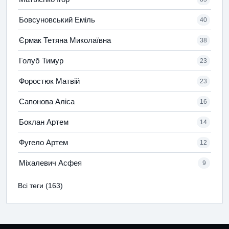
Бовсуновський Еміль
40
Єрмак Тетяна Миколаївна
38
Голуб Тимур
23
Форостюк Матвій
23
Сапонова Аліса
16
Боклан Артем
14
Фугело Артем
12
Міхалевич Асфея
9
Всі теги (163)