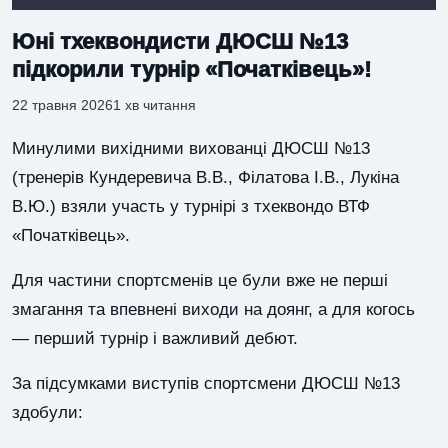
Юні тхеквондисти ДЮСШ №13
підкорили турнір «Початківець»!
22 травня 2026
1 хв читання
Минулими вихідними вихованці ДЮСШ №13
(тренерів Кундеревича В.В., Філатова І.В., Лукіна
В.Ю.) взяли участь у турнірі з тхеквондо ВТФ
«Початківець».
Для частини спортсменів це були вже не перші
змагання та впевнені виходи на доянг, а для когось
— перший турнір і важливий дебют.
За підсумками виступів спортсмени ДЮСШ №13
здобули: