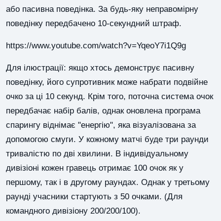
або пасивна поведінка. За будь-яку неправомірну
поведінку передбачено 10-секундний штраф.
https://www.youtube.com/watch?v=YqeoY7i1Q9g
Для ілюстрації: якщо хтось демонструє пасивну
поведінку, його супротивник може набрати подвійне
очко за ці 10 секунд. Крім того, поточна система очок
передбачає набір балів, однак оновлена ​​програма
спарингу віднімає "енергію", яка візуалізована за
допомогою смуги. У кожному матчі буде три раунди
тривалістю по дві хвилини. В індивідуальному
дивізіоні кожен гравець отримає 100 очок як у
першому, так і в другому раундах. Однак у третьому
раунді учасники стартують з 50 очками. (Для
командного дивізіону 200/200/100).