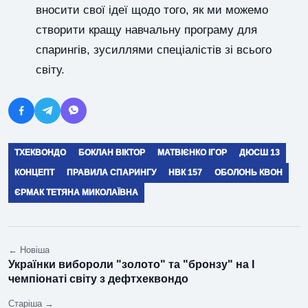
вносити свої ідеї щодо того, як ми можемо
створити кращу навчальну програму для
спарингів, зусиллями спеціалістів зі всього
світу.
ТХЕКВОНДО
БОКЛАН ВІКТОР
МАТВІЄНКО ІГОР
ДЮСШ 13
КОНЦЕПТ
ПРАВИЛА СПАРИНГУ
НВК 157
ОБОЛОНЬ КВОН
ЄРМАК ТЕТЯНА МИКОЛАЇВНА
← Новіша
Українки вибороли "золото" та "бронзу" на І
чемпіонаті світу з дефтхеквондо
Старіша →