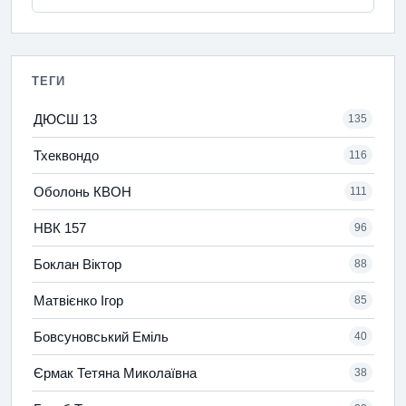
ТЕГИ
ДЮСШ 13
135
Тхеквондо
116
Оболонь КВОН
111
НВК 157
96
Боклан Віктор
88
Матвієнко Ігор
85
Бовсуновський Еміль
40
Єрмак Тетяна Миколаївна
38