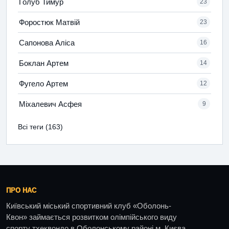
Голуб Тимур
23
Форостюк Матвій
23
Сапонова Аліса
16
Боклан Артем
14
Фугело Артем
12
Міхалевич Асфея
9
Всі теги (163)
ПРО НАС
Київський міський спортивний клуб «Оболонь-
Квон» займається розвитком олімпійського виду
спорту тхеквондо в Оболонському районі м. Києва