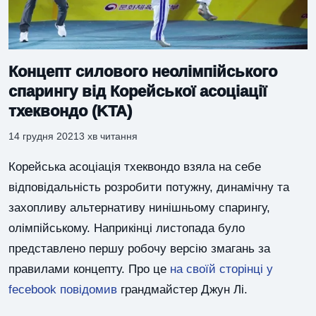
Концепт силового неолімпійського
спарингу від Корейської асоціації
тхеквондо (KTA)
14 грудня 2021
3 хв читання
Корейська асоціація тхеквондо взяла на себе
відповідальність розробити потужну, динамічну та
захопливу альтернативу нинішньому спарингу,
олімпійському. Наприкінці листопада було
представлено першу робочу версію змагань за
правилами концепту. Про це
на своїй сторінці у
fecebook повідомив
грандмайстер Джун Лі.