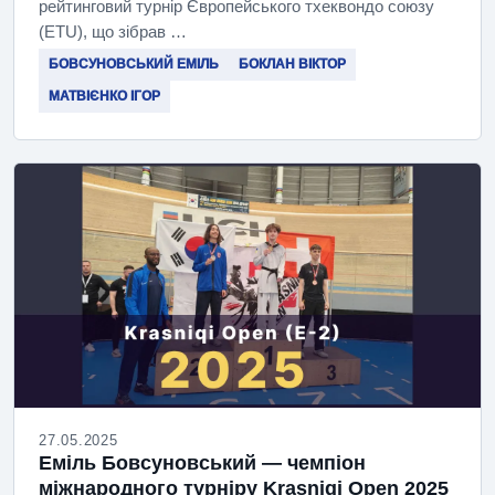
рейтинговий турнір Європейського тхеквондо союзу
(ETU), що зібрав …
БОВСУНОВСЬКИЙ ЕМІЛЬ
БОКЛАН ВІКТОР
МАТВІЄНКО ІГОР
27.05.2025
Еміль Бовсуновський — чемпіон
міжнародного турніру Krasniqi Open 2025