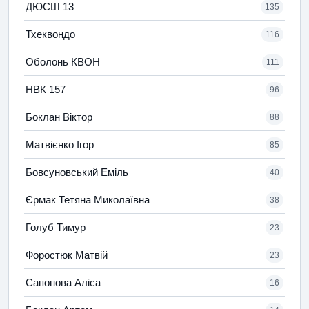
ДЮСШ 13
135
Тхеквондо
116
Оболонь КВОН
111
НВК 157
96
Боклан Віктор
88
Матвієнко Ігор
85
Бовсуновський Еміль
40
Єрмак Тетяна Миколаївна
38
Голуб Тимур
23
Форостюк Матвій
23
Сапонова Аліса
16