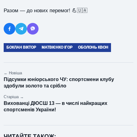
Разом — до нових перемог! 💪🇺🇦
БОКЛАН ВІКТОР
МАТВІЄНКО ІГОР
ОБОЛОНЬ КВОН
← Новіша
Підсумки юніорського ЧУ: спортсмени клубу
здобули золото та срібло
Старіша →
Вихованці ДЮСШ 13 — в числі найкращих
спортсменів України!
ЧИТАЙТЕ ТАКОЖ: