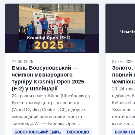
27.05.2025
27.05.2025
Еміль Бовсуновський —
Золото,
чемпіон міжнародного
повний 
турніру Krasniqi Open 2025
чемпіон
(E-2) у Швейцарії
23–24 трав
24 травня в місті Айгль (Швейцарія), у
відбувся В
Всесвітньому центрі велоспорту
Київської 
(World Cycling Centre UCI), відбувся
Змагання з
міжнародний рейтинговий турнір з
вмотивован
тхеквондо WT — Krasniqi Open …
куточків …
БОВСУНОВСЬКИЙ ЕМІЛЬ
ТХЕКВОНДО
БОКЛАН В