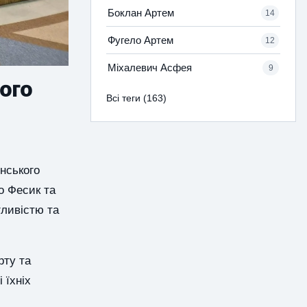
Боклан Артем
14
Фугело Артем
12
Міхалевич Асфея
9
ого
Всі теги (163)
нського
о Фесик та
гливістю та
рту та
 їхніх