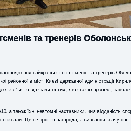
сменів та тренерів Оболонськ
 нагородження найкращих спортсменів та тренерів Оболо
ої районної в місті Києві державної адміністрації Кирил
цов особисто відзначили тих, хто своєю працею, наполе
 а також їхні невтомні наставники, чия відданість спо
 похвали. Це не просто нагорода, а визнання значущості