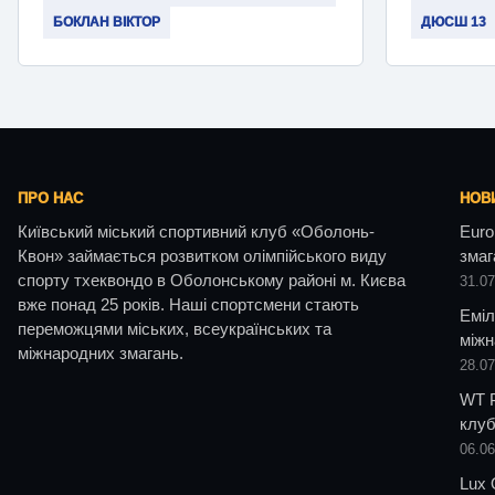
БОКЛАН ВІКТОР
ДЮСШ 13
ПРО НАС
НОВ
Київський міський спортивний клуб «Оболонь-
Euro
Квон» займається розвитком олімпійського виду
змаг
спорту тхеквондо в Оболонському районі м. Києва
31.0
вже понад 25 років. Наші спортсмени стають
Еміл
переможцями міських, всеукраїнських та
міжн
міжнародних змагань.
28.0
WT P
клуб
06.0
Lux 