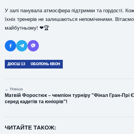
У залі панувала атмосфера підтримки та гордості. Кож
їхніх тренерів не залишаються непоміченими. Вітаємо
майбутньому! ❤🏆
ДЮСШ 13
ОБОЛОНЬ КВОН
← Новіша
Матвій Форостюк – чемпіон турніру "Фінал Гран-Прі 
серед кадетів та юніорів"!
ЧИТАЙТЕ ТАКОЖ: