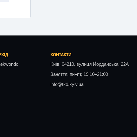
ЕХІД
КОНТАКТИ
aekwondo
Київ, 04210, вулиця Йорданська, 22А
Заняття: пн–пт, 19:10–21:00
info@tkd.kyiv.ua