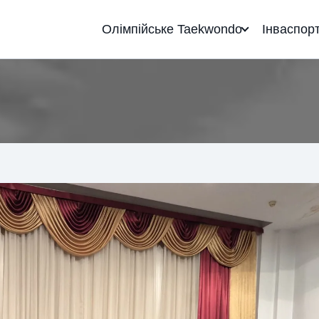
Олімпійське Taekwondo
Інваспор