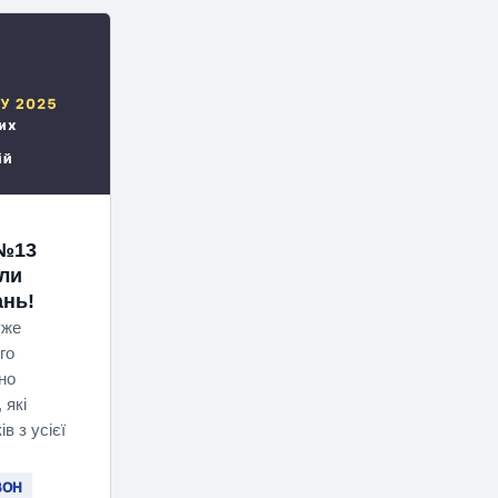
№13
ли
ань!
уже
го
но
 які
в з усієї
ВОН