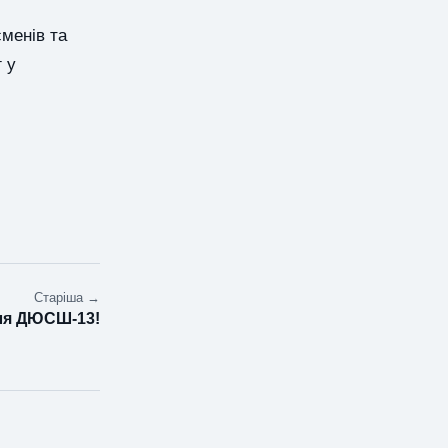
сменів та
 у
Старіша →
для ДЮСШ-13!