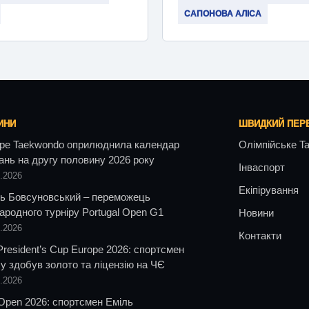
САПОНОВА АЛІСА
ИНИ
ШВИДКИЙ ПЕР
pe Taekwondo оприлюднила календар
Олімпійське T
ань на другу половину 2026 року
Інваспорт
7.2026
Екіпірування
ь Бовсуновський – переможець
ародного турніру Portugal Open G1
Новини
7.2026
Контакти
resident’s Cup Europe 2026: спортсмен
у здобув золото та ліцензію на ЧЄ
6.2026
Open 2026: спортсмен Еміль