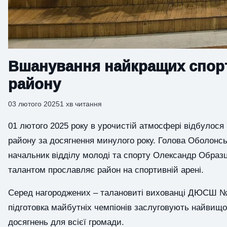
Вшанування найкращих спорт
району
03 лютого 2025
1 хв читання
01 лютого 2025 року в урочистій атмосфері відбулося
району за досягнення минулого року. Голова Оболонськ
начальник відділу молоді та спорту Олександр Образ
талантом прославляє район на спортивній арені.
Серед нагороджених – талановиті вихованці ДЮСШ №13,
підготовка майбутніх чемпіонів заслуговують найвищої
досягнень для всієї громади.