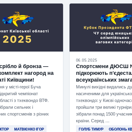
06.05.2025
 срібло й бронза —
Спортсмени ДЮСШ 
комплект нагород на
підкорюють п'єдеста
аті Київщини!
всеукраїнських змаг
ня у місті-герої Буча
Минулі вихідні видались д
ідкритий чемпіонат
насиченими для українсько
області з тхеквондо ВТФ.
тхеквондо: у Києві одночас
ібрали сильних і
пройшли три великі турніри,
их спортсменів з різних
зібрали понад 1500 учасникі
країни. Серед …
ІКТОР
МАТВІЄНКО ІГОР
ГОЛУБ ТИМУР
ОБОЛОНЬ К