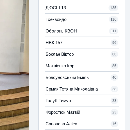
ДЮСШ 13
135
Тхеквондо
116
Оболонь КВОН
111
НВК 157
96
Боклан Віктор
88
Матвієнко Ігор
85
Бовсуновський Еміль
40
Єрмак Тетяна Миколаївна
38
Голуб Тимур
23
Форостюк Матвій
23
Сапонова Аліса
16