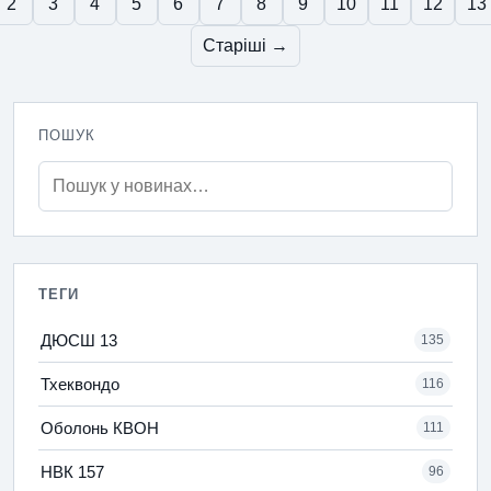
2
3
4
5
6
7
8
9
10
11
12
13
Старіші →
ПОШУК
ТЕГИ
ДЮСШ 13
135
Тхеквондо
116
Оболонь КВОН
111
НВК 157
96