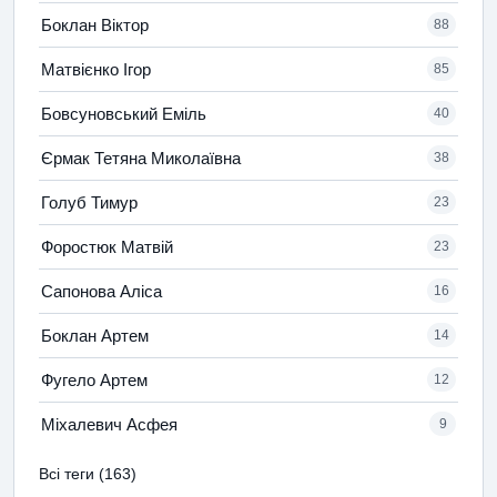
Боклан Віктор
88
Матвієнко Ігор
85
Бовсуновський Еміль
40
Єрмак Тетяна Миколаївна
38
Голуб Тимур
23
Форостюк Матвій
23
Сапонова Аліса
16
Боклан Артем
14
Фугело Артем
12
Міхалевич Асфея
9
Всі теги (163)