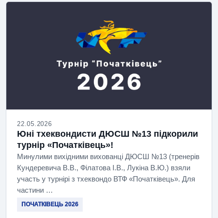
22.05.2026
Юні тхеквондисти ДЮСШ №13 підкорили
турнір «Початківець»!
Минулими вихідними вихованці ДЮСШ №13 (тренерів
Кундеревича В.В., Філатова І.В., Лукіна В.Ю.) взяли
участь у турнірі з тхеквондо ВТФ «Початківець». Для
частини …
ПОЧАТКІВЕЦЬ 2026